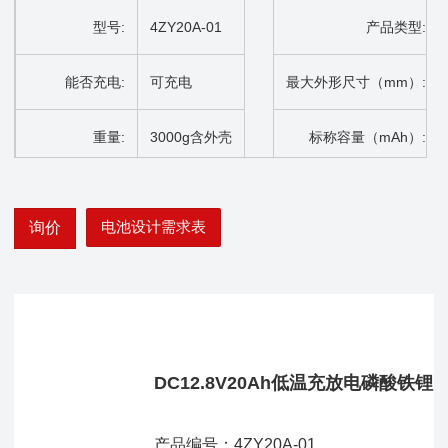
型号:
4ZY20A-01
产品类型:
能否充电:
可充电
最大外形尺寸（mm）:
重量:
3000g含外壳
标称容量（mAh）:
标称电压（V）:
DC12.8V
放电截止电压（V）:
电池设计需求表
询价
DC12.8V20Ah低温充放电磷酸铁锂
产品编号：4ZY20A-01